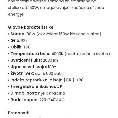
energetski efikasna zamena za tradicionalne
sijalice od 160W, omogućavajući značajnu uštedu
energije.
Glavne karakteristike:
•
Snaga:
30W (ekvivalent 160W klasične sijalice)
•
Grlo:
E27
•
Oblik:
T90
•
Temperatura boje:
4000K (neutralno belo svetlo)
•
Svetlosni fluks:
2630 lm
•
Ugao osvetljenja:
180°
•
Životni vek:
do 15.000 sati
•
Indeks reprodukcije boje (CRI):
>80
•
Energetska efikasnost:
F
•
Dimabilnost:
nije dimabilna
•
Radni napon:
220-240V AC
Prednosti: