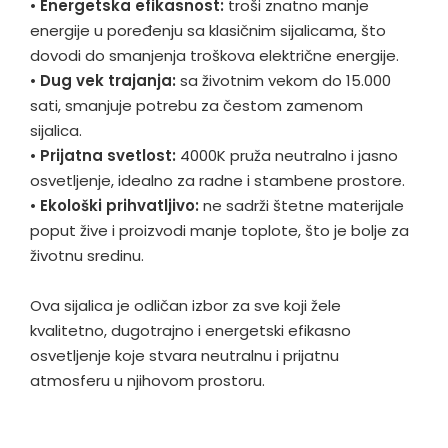
•
Energetska efikasnost:
troši znatno manje
energije u poređenju sa klasičnim sijalicama, što
dovodi do smanjenja troškova električne energije.
•
Dug vek trajanja:
sa životnim vekom do 15.000
sati, smanjuje potrebu za čestom zamenom
sijalica.
•
Prijatna svetlost:
4000K pruža neutralno i jasno
osvetljenje, idealno za radne i stambene prostore.
•
Ekološki prihvatljivo:
ne sadrži štetne materijale
poput žive i proizvodi manje toplote, što je bolje za
životnu sredinu.
Ova sijalica je odličan izbor za sve koji žele
kvalitetno, dugotrajno i energetski efikasno
osvetljenje koje stvara neutralnu i prijatnu
atmosferu u njihovom prostoru.