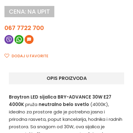
CENA: NA UPIT
067 7722 700
DODAJ U FAVORITE
OPIS PROIZVODA
Braytron LED sijalica BRY-ADVANCE 30W E27
4000K
pruža
neutralno belo svetlo
(4000K),
idealno za prostore gde je potrebna jasna i
prirodna rasveta, poput kancelarija, hodnika i radnih
prostora. Sa snagom od 30W, ova sijalica je