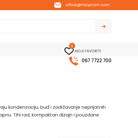
office@micprom.com
0
MOJI FAVORITI
067 7722 700
aju kondenzaciju, buđ i zadržavanje neprijatnih
klapnu. Tihi rad, kompaktan dizajn i pouzdane