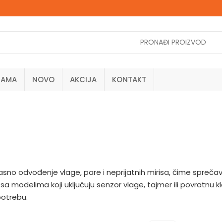
NAMA
NOVO
AKCIJA
KONTAKT
asno odvođenje vlage, pare i neprijatnih mirisa, čime sprečav
, sa modelima koji uključuju senzor vlage, tajmer ili povratnu 
potrebu.