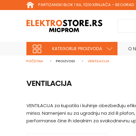
PARTIZANSKI BLOK 1 6A, 11210 KRNJAČA – BEOGRAD
KATEGORIJE PROIZVODA
O 
POČETNA
PROIZVODI
VENTILACIJA
VENTILACIJA
VENTILACIJA za kupatila i kuhinje obezbeđuju efik
mirisa. Namenjeni su za ugradnju na zid ili plafon
performanse čine ih idealnim za svakodnevnu u