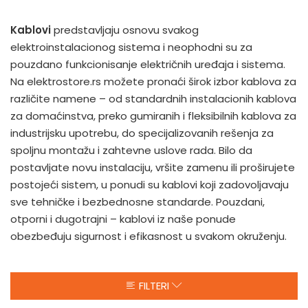
Kablovi
predstavljaju osnovu svakog
elektroinstalacionog sistema i neophodni su za
pouzdano funkcionisanje električnih uređaja i sistema.
Na elektrostore.rs možete pronaći širok izbor kablova za
različite namene – od standardnih instalacionih kablova
za domaćinstva, preko gumiranih i fleksibilnih kablova za
industrijsku upotrebu, do specijalizovanih rešenja za
spoljnu montažu i zahtevne uslove rada. Bilo da
postavljate novu instalaciju, vršite zamenu ili proširujete
postojeći sistem, u ponudi su kablovi koji zadovoljavaju
sve tehničke i bezbednosne standarde. Pouzdani,
otporni i dugotrajni – kablovi iz naše ponude
obezbeđuju sigurnost i efikasnost u svakom okruženju.
FILTERI