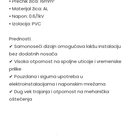
•
Prečnik žica: 16mm²
•
Materijal žica: AL
•
Napon: 0.6/1kV
•
Izolacija: PVC
Prednosti:
✔ Samonoseći dizajn omogućava lakšu instalaciju
bez dodatnih nosača
✔ Visoka otpornost na spoljne uticaje i vremenske
prilike
✔ Pouzdana i sigurna upotreba u
elektroinstalacijama i naponskim mrežama
✔ Dug vek trajanja i otpornost na mehanička
oštećenja