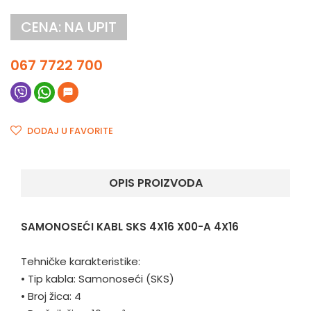
CENA: NA UPIT
067 7722 700
DODAJ U FAVORITE
OPIS PROIZVODA
SAMONOSEĆI KABL SKS 4X16 X00-A 4X16
Tehničke karakteristike:
•
Tip kabla: Samonoseći (SKS)
•
Broj žica: 4