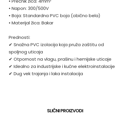
•
Prečnik žica: 4mm²
•
Napon: 300/500V
•
Boja: Standardna PVC boja (obično bela)
•
Materijal žica: Bakar
Prednosti:
✔ Snažna PVC izolacija koja pruža zaštitu od
spoljnog uticaja
✔ Otpornost na vlagu, prašinu i hemijske uticaje
✔ Idealno za industrijske i kućne elektroinstalacije
✔ Dug vek trajanja i laka instalacija
SLIČNI PROIZVODI