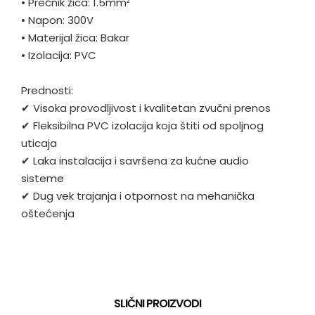
•
Prečnik žica: 1.5mm²
•
Napon: 300V
•
Materijal žica: Bakar
•
Izolacija: PVC
Prednosti:
✔ Visoka provodljivost i kvalitetan zvučni prenos
✔ Fleksibilna PVC izolacija koja štiti od spoljnog
uticaja
✔ Laka instalacija i savršena za kućne audio
sisteme
✔ Dug vek trajanja i otpornost na mehanička
oštećenja
SLIČNI PROIZVODI