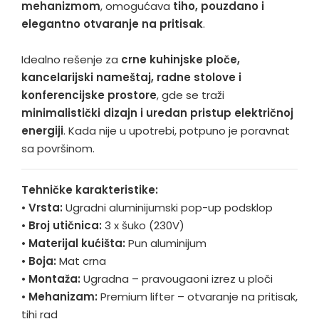
mehanizmom
, omogućava
tiho, pouzdano i
elegantno otvaranje na pritisak
.
Idealno rešenje za
crne kuhinjske ploče,
kancelarijski nameštaj, radne stolove i
konferencijske prostore
, gde se traži
minimalistički dizajn i uredan pristup električnoj
energiji
. Kada nije u upotrebi, potpuno je poravnat
sa površinom.
Tehničke karakteristike:
•
Vrsta:
Ugradni aluminijumski pop-up podsklop
•
Broj utičnica:
3 x šuko (230V)
•
Materijal kućišta:
Pun aluminijum
•
Boja:
Mat crna
•
Montaža:
Ugradna – pravougaoni izrez u ploči
•
Mehanizam:
Premium lifter – otvaranje na pritisak,
tihi rad