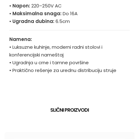
•
Napon:
220–250V AC
•
Maksimalna snaga:
Do 16A
•
Ugradna dubina:
6.5cm
Namena:
•
Luksuzne kuhinje, moderni radni stolovi i
konferencijski nameštaj
•
Ugradnja u crne i tamne površine
•
Praktično rešenje za urednu distribuciju struje
SLIČNI PROIZVODI