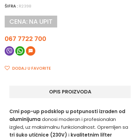
ŠIFRA :
R2398
CENA: NA UPIT
067 7722 700
DODAJ U FAVORITE
OPIS PROIZVODA
Crni pop-up podsklop u potpunosti izrađen od
aluminijuma
donosi moderan i profesionalan
izgled, uz maksimalnu funkcionalnost. Opremljen sa
tri šuko utičnice (230V)
i
kvalitetnim lifter