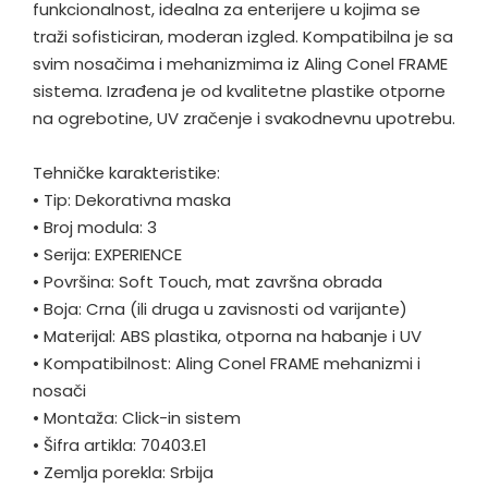
funkcionalnost, idealna za enterijere u kojima se
traži sofisticiran, moderan izgled. Kompatibilna je sa
svim nosačima i mehanizmima iz Aling Conel FRAME
sistema. Izrađena je od kvalitetne plastike otporne
na ogrebotine, UV zračenje i svakodnevnu upotrebu.
Tehničke karakteristike:
•
Tip: Dekorativna maska
•
Broj modula: 3
•
Serija: EXPERIENCE
•
Površina: Soft Touch, mat završna obrada
•
Boja: Crna (ili druga u zavisnosti od varijante)
•
Materijal: ABS plastika, otporna na habanje i UV
•
Kompatibilnost: Aling Conel FRAME mehanizmi i
nosači
•
Montaža: Click-in sistem
•
Šifra artikla: 70403.E1
•
Zemlja porekla: Srbija