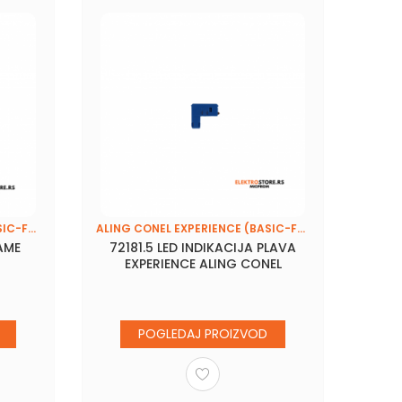
ALING CONEL EXPERIENCE (BASIC-FRAME)
ALING CONEL EXPERIENCE (BASIC-FRAME)
AME
72181.5 LED INDIKACIJA PLAVA
7320
EXPERIENCE ALING CONEL
SI
E
POGLEDAJ PROIZVOD