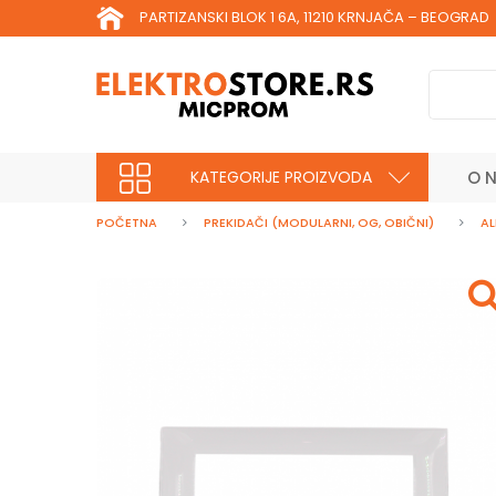
PARTIZANSKI BLOK 1 6A, 11210 KRNJAČA – BEOGRAD
KATEGORIJE PROIZVODA
O 
POČETNA
PREKIDAČI (MODULARNI, OG, OBIČNI)
AL