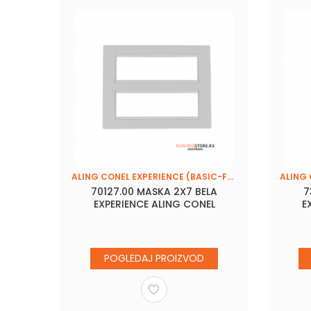
ALING CONEL EXPERIENCE (BASIC-FRAME)
ALING CONEL EXPERIENCE (BASIC-FRAME)
 BELI
70127.00 MASKA 2X7 BELA
7
EL
EXPERIENCE ALING CONEL
E
POGLEDAJ PROIZVOD