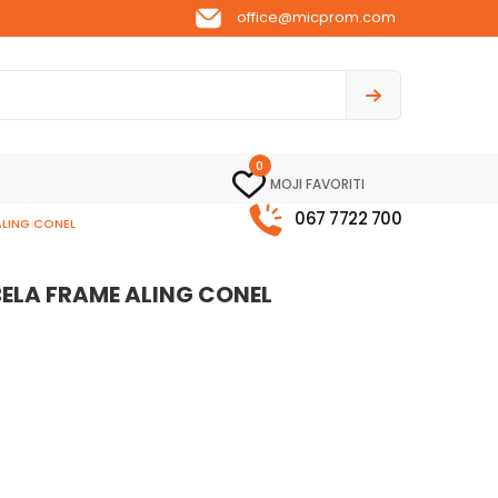
office@micprom.com
0
MOJI FAVORITI
067 7722 700
ALING CONEL
BELA FRAME ALING CONEL