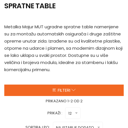
SPRATNE TABLE
Metalka Majur MUT ugradne spratne table namenjene
su za montažu automatskih osigurača i druge zaštitne
opreme unutar zida. Izrađene su od kvalitetne plastike,
otporne na udarce i plamen, sa modernim dizajnom koji
se lako uklapa u svaki prostor. Dostupne su u više
veličina i brojeva modula, idealne za stambenu i lakšu
komercijalnu primenu.
FILTERI
PRIKAZANO 1-2 OD 2
PRIKAŽI :
12
SORTIRAJ PO:
NAJSTARIJE DODATO